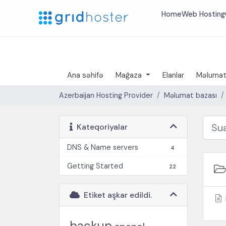
Home
Web Hosting
Ana səhifə
Mağaza
Elanlar
Məlumat
Azerbaijan Hosting Provider
Məlumat bazası
Kateqoriyalar
DNS & Name servers
4
Getting Started
22
Etiket aşkar edildi.
backup