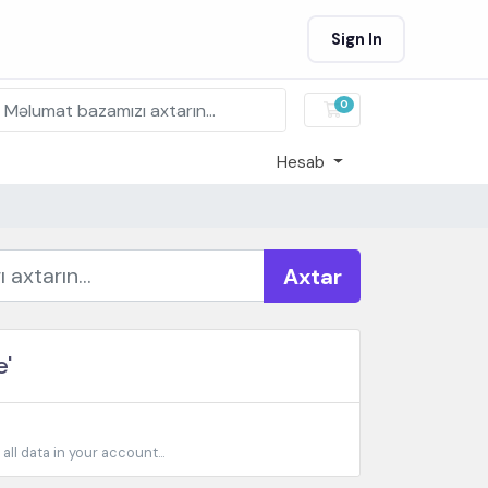
Sign In
0
Səbət
Hesab
Axtar
e'
l data in your account...