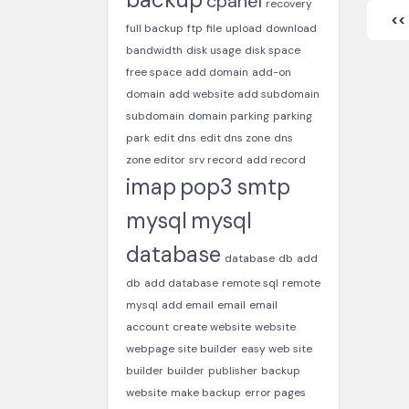
cpanel
recovery
<<
full backup
ftp
file
upload
download
bandwidth
disk usage
disk space
free space
add domain
add-on
domain
add website
add subdomain
subdomain
domain parking
parking
park
edit dns
edit dns zone
dns
zone editor
srv record
add record
imap
pop3
smtp
mysql
mysql
database
database
db
add
db
add database
remote sql
remote
mysql
add email
email
email
account
create website
website
webpage
site builder
easy web site
builder
builder
publisher
backup
website
make backup
error pages