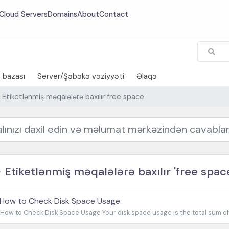
Cloud Servers
Domains
About
Contact
 bazası
Server/Şəbəkə vəziyyəti
Əlaqə
Etiketlənmiş məqalələrə baxılır free space
Etiketlənmiş məqalələrə baxılır 'free spac
How to Check Disk Space Usage
How to Check Disk Space Usage Your disk space usage is the total sum of al