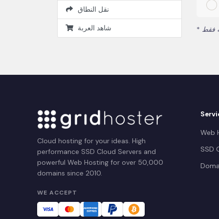
نقل النطاق
شاهد العربة
*
Servi
Web H
Cloud hosting for your ideas. High
SSD C
performance SSD Cloud Servers and
powerful Web Hosting for over 50,000
Doma
domains since 2010.
WE ACCEPT