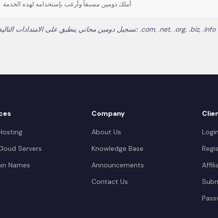
أملك دومين مسبقاً وأرغب بإستخدامه لهذه الخدمة
تسجيل دومين مجاني ينطبق على الامتدادات التالية فقط: .com, .net, .org, .biz, .info
ces
Company
Clie
osting
About Us
Logi
loud Servers
Knowledge Base
Regis
in Names
Announcements
Affil
Contact Us
Subm
Pass