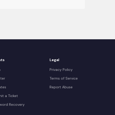
nts
Legal
n
Privacy Policy
ter
Terms of Service
iates
Report Abuse
it a Ticket
word Recovery