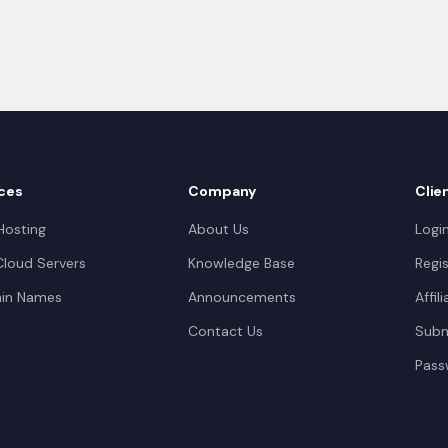
ces
Company
Clie
osting
About Us
Logi
loud Servers
Knowledge Base
Regis
in Names
Announcements
Affil
Contact Us
Subm
Pass