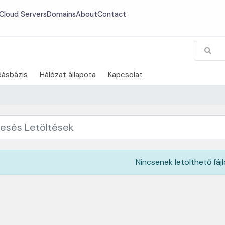
Cloud Servers
Domains
About
Contact
dásbázis
Hálózat állapota
Kapcsolat
Nincsenek letölthető fáj