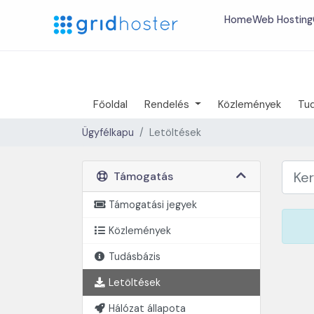
Home
Web Hosting
Főoldal
Rendelés
Közlemények
Tu
Ügyfélkapu
Letöltések
Támogatás
Támogatási jegyek
Közlemények
Tudásbázis
Letöltések
Hálózat állapota