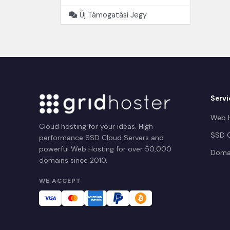
Új Támogatási Jegy
Servi
Web H
Cloud hosting for your ideas. High
SSD C
performance SSD Cloud Servers and
powerful Web Hosting for over 50,000
Doma
domains since 2010.
WE ACCEPT