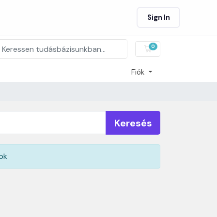
Sign In
0
Bevásárlókosár
Fiók
Keresés
lok