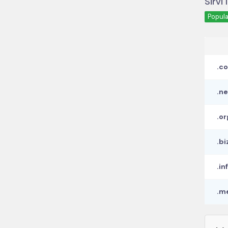
Sirvi
Popula
.c
.ne
.or
.bi
.in
.m