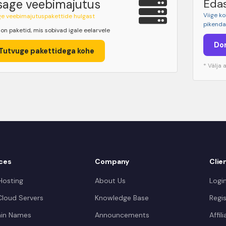
sage veebimajutus
Eda
Viige k
ge veebimajutuspakettide hulgast
pikenda
 on paketid, mis sobivad igale eelarvele
Do
Tutvuge pakettidega kohe
* Välja
ces
Company
Clie
osting
About Us
Logi
loud Servers
Knowledge Base
Regis
in Names
Announcements
Affil