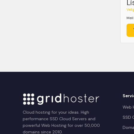
Li
Vali
Meil
Servi
Web H
Cloud hosting for your ideas. High
SSD C
performance SSD Cloud Servers and
powerful Web Hosting for over 50,000
Doma
domains since 2010.