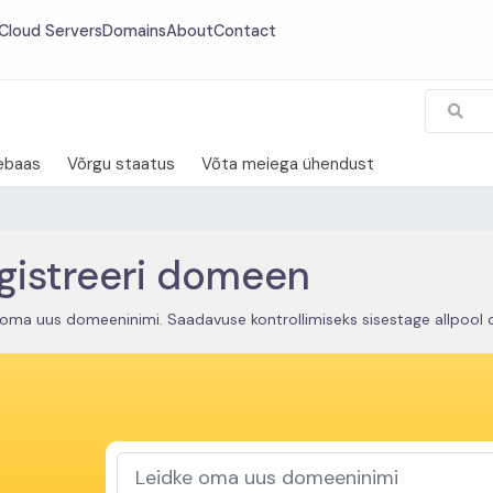
Cloud Servers
Domains
About
Contact
ebaas
Võrgu staatus
Võta meiega ühendust
gistreeri domeen
 oma uus domeeninimi. Saadavuse kontrollimiseks sisestage allpool