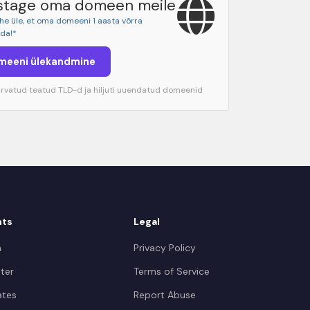
stage oma domeen meile
ohe üle, et oma domeeni 1 aasta võrra
da!*
meeni ülekandmine
 arvatud teatud TLD-d ja hiljuti uuendatud domeenid
nts
Legal
n
Privacy Policy
ter
Terms of Service
iates
Report Abuse