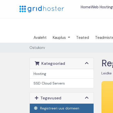
Home
Web Hosting
Avaleht
Kauplus
Teated
Teadmist
Ostukorv
Re
Kategooriad
Leidke
Hosting
SSD Cloud Server‎s
Tegevused
Registreeri uus domeen