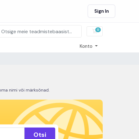
Sign In
0
Ostukorv
Konto
 oma nimi või märksõnad.
Otsi