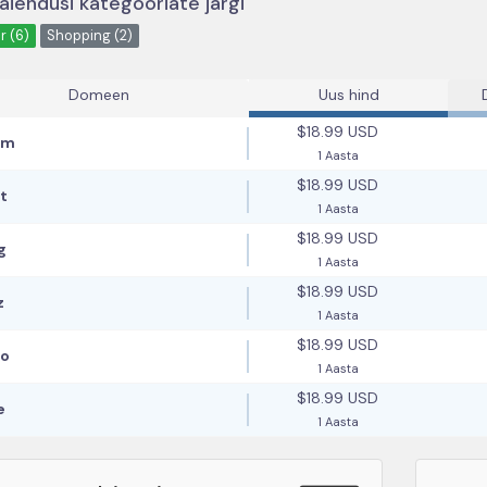
 laiendusi kategooriate järgi
r (6)
Shopping (2)
Domeen
Uus hind
$18.99 USD
om
1 Aasta
$18.99 USD
t
1 Aasta
$18.99 USD
g
1 Aasta
$18.99 USD
z
1 Aasta
$18.99 USD
fo
1 Aasta
$18.99 USD
e
1 Aasta